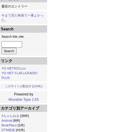
最近のエントリー
今まで見た映画で一番よかっ
た。
Search
Search this site:
リンク
YO-NETROLLxx
YO-NET FLAFLA RADIO
PLUS
このサイトが配信する(XML)
Powered by
Movable Type 2.65
カテゴリ別アーカイブ
2ちゃんねる
[39件]
Android
[8件]
BookPlace
[1件]
DTM技術
[41件]