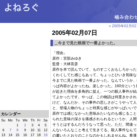
« 2005年02月0
2005年02月07日
＿今まで見た映画で一番よかった。
「理由」
原作：宮部みゆき
監督：大林宣彦
原作を本で読んでいて、ものすごくおもしろかった
くわくしてた感じもあって、ちょっとひいき気味な
今までに見た映画で一番よかった。なんていうか、
っぱ内容がよかったね。楽しかった。160分とい
が起きた理由を多角的に捉え、一つの殺人事件が結
てよかったです。やっぱ、この物語は何度きかされ
けど、なんだか、その事件の悲しさがこうやって人
と、登場人物のちょっと特異な感じがやっぱいいで
原作では感じなかった意味みたいなのも感じること
カレンダー
られた意味の深さを痛感されられるというか、人間
Su
Mo
Tu
We
Th
Fr
Sa
そうとはするんだろうなって思った。ただ、間違っ
1
2
3
4
5
んないろんなこと考えて生きてる。殺人事件なんて
6
7
8
9
10
11
12
13
14
15
16
17
18
19
の書いたとおりのことなのかもしれませんね。希薄