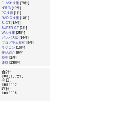
FLASH技術
[79件]
N通信
[49件]
PC技術
[1件]
RADIO技術
[10件]
SLOT
[12件]
SUPER GT
[2件]
Web技術
[25件]
ガンバ大阪
[16件]
プログラム技術
[9件]
ラジコン
[10件]
作品紹介
[9件]
模型
[2件]
連絡
[238件]
合計:
今日:
昨日: