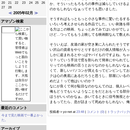
20
21
22
23
24
25
26
か、そういったもろもろの事件は減らしていけるよ
27
28
のかもしれないなぁってそうも思いました。
≪
2005年02月
≫
そうすればもっともっと小さな事件に驚いたるする
アマゾン検索
いろいろ考えさせられる作品でした。いい刺激を得
る方はこの映画、ちょっとみてみてはいかがでしょ
けど…つってももう上映してる映画館なんて数えれ
そういえば、友達の家が空き巣に入られたそうです
い沢山の資産をやりとりするだけの個人情報が入っ
しかに盗まれるとやっぱヤバイものですよね。ちゃ
り？っていう手法で窓を割られて簡単にやられてし
りってのも映画の言うとおりなのかもしれないなぁ
くて、新しいパソコンが買えるってピンピンしてお
クは心の奥底にあるだろうと思うし、部屋にいるの
めだよ！って他はいいのか？
なにが良くて何が駄目なのかなんてのは、個人レベ
俺もどうでもいいようなことをだとおもってる部分
ほうがいいのかなぁ。歩いてるときに信号無視とか
まもってたら、息が詰まって死ぬかもしれない。俺
最近のコメント
投稿者-> yo-net at
23:48
|
コメント (0)
|
トラックバック(
今まで見た映画で一番よかっ
た。
アーカイブ