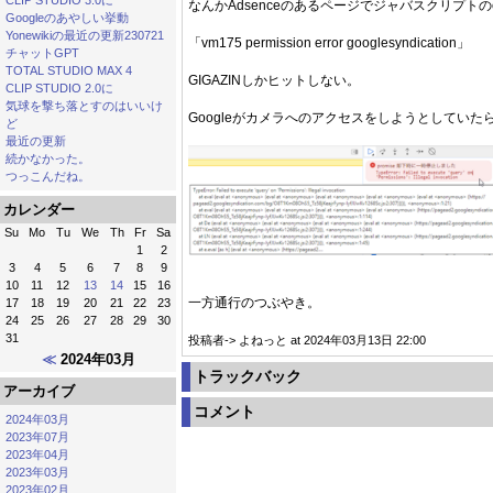
なんかAdsenceのあるページでジャバスクリプトの
Googleのあやしい挙動
Yonewikiの最近の更新230721
「vm175 permission error googlesyndication」
チャットGPT
TOTAL STUDIO MAX 4
GIGAZINしかヒットしない。
CLIP STUDIO 2.0に
気球を撃ち落とすのはいいけ
Googleがカメラへのアクセスをしようとしていた
ど
最近の更新
続かなかった。
つっこんだね。
カレンダー
Su
Mo
Tu
We
Th
Fr
Sa
1
2
3
4
5
6
7
8
9
10
11
12
13
14
15
16
一方通行のつぶやき。
17
18
19
20
21
22
23
24
25
26
27
28
29
30
31
投稿者-> よねっと at 2024年03月13日 22:00
≪
2024年03月
トラックバック
アーカイブ
コメント
2024年03月
2023年07月
2023年04月
2023年03月
2023年02月