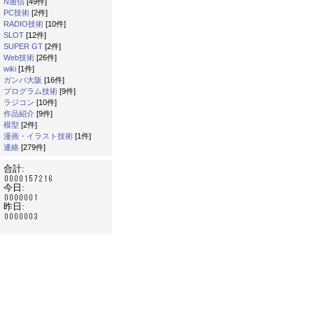
N通信
[49件]
PC技術
[2件]
RADIO技術
[10件]
SLOT
[12件]
SUPER GT
[2件]
Web技術
[26件]
wiki
[1件]
ガンバ大阪
[16件]
プログラム技術
[9件]
ラジコン
[10件]
作品紹介
[9件]
模型
[2件]
漫画・イラスト技術
[1件]
連絡
[279件]
合計:
今日:
昨日: