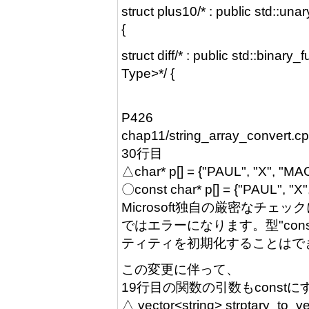
struct plus10/* : public std::u
{
struct diff/* : public std::bina
Type>*/ {
P426
chap11/string_array_convert.c
30行目
△char* p[] = {"PAUL", "X", "MA
〇const char* p[] = {"PAUL", "X
Microsoft独自の厳密なチェックに
ではエラーになります。型"const 
ティティを初期化することはで
この変更に伴って、
19行目の関数の引数もconst
△ vector<string> strptary_to_vec