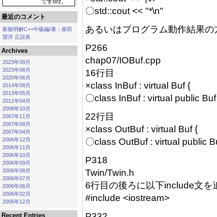
〇std::cout << "*\n"
最近のコメント
あるいはプログラム動作結果の
新版明解C++中級編/著：柴田
望洋 正誤表
P266
Archives
chap07/IOBuf.cpp
2023年09月
2023年08月
16行目
2020年06月
×class InBuf : virtual Buf {
2014年08月
2013年05月
〇class InBuf : virtual public Buf
2011年04月
2008年10月
22行目
2007年11月
2007年08月
×class OutBuf : virtual Buf {
2007年04月
2006年12月
〇class OutBuf : virtual public Bu
2006年11月
2006年10月
P318
2006年09月
2006年08月
Twin/Twin.h
2006年07月
6行目の後ろに以下include文
2006年06月
2006年02月
#include <iostream>
2005年12月
P332
Recent Entries