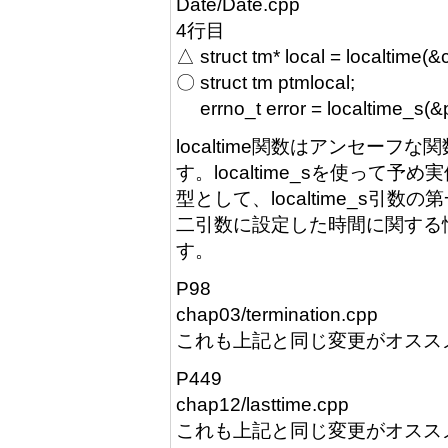
Date/Date.cpp
4行目
△ struct tm* local = localtime(&
〇 struct tm ptmlocal;
errno_t error = localtime_s(&p
localtime関数はアンセー
す。localtime_sを使って予め
型として、localtime_s
二引数に設定した時間に関する
す。
P98
chap03/termination.cpp
これも上記と同じ変更がオスス
P449
chap12/lasttime.cpp
これも上記と同じ変更がオスス