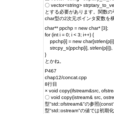
〇 vector<string> strptary_to_vec
とする必要があります。関数の引
char型の2次元ポインタ変数
char** ppchp = new char* [3];
for (int i = 0; i < 3; i++) {
ppchp[i] = new char[strlen(p[i])
strcpy_s(ppchp[i], strlen(p[i]), p
}
とかね。
P467
chap12/concat.cpp
8行目
× void copy(ifstream&src, ofstr
〇 void copy(istream& src, ostr
型"std::ofstream&"の参照(
型"std::ostream"の値では