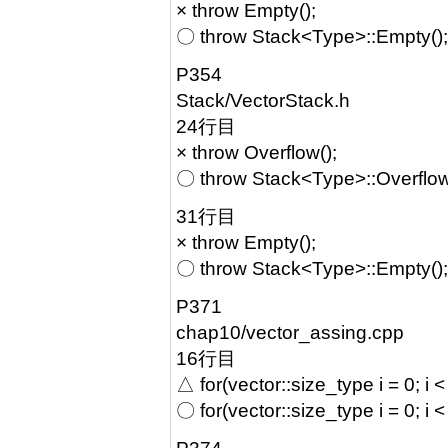
× throw Empty();
〇 throw Stack<Type>::Empty();
P354
Stack/VectorStack.h
24行目
× throw Overflow();
〇 throw Stack<Type>::Overflow
31行目
× throw Empty();
〇 throw Stack<Type>::Empty();
P371
chap10/vector_assing.cpp
16行目
△ for(vector
::size_type i = 0; i <
〇 for(vector
::size_type i = 0; i <