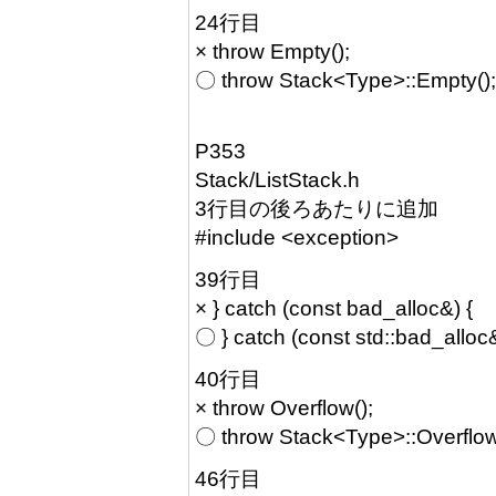
24行目
× throw Empty();
〇 throw Stack<Type>::Empty();
P353
Stack/ListStack.h
3行目の後ろあたりに追加
#include <exception>
39行目
× } catch (const bad_alloc&) {
〇 } catch (const std::bad_alloc&
40行目
× throw Overflow();
〇 throw Stack<Type>::Overflow
46行目