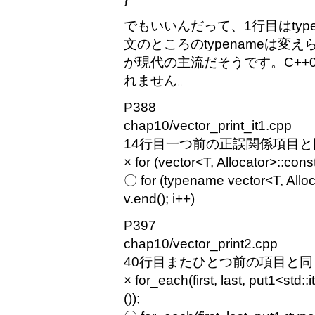
でもいいんだって、1行目はtypen
文のところのtypenameは変え
が現代の主流だそうです。C++
れません。
P388
chap10/vector_print_it1.cpp
14行目一つ前の正誤関係項目
× for (vector<T, Allocator>::const_
〇 for (typename vector<T, Allocat
v.end(); i++)
P397
chap10/vector_print2.cpp
40行目またひとつ前の項目と
× for_each(first, last, put1<std::
());