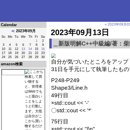
« 2023年09月0
Calendar
2023年09月13日
≪
2023年09月
Su
Mo
Tu
We
Th
Fr
Sa
1
2
＿新版明解C++中級編/著：柴
3
4
5
6
7
8
9
10
11
12
13
14
15
16
17
18
19
20
21
22
23
24
25
26
27
28
29
30
自分が気づいたところをアップ！
amazon検索
31日を手元にして執筆したもの
P248-P249
Shape3/Line.h
49行目
×std::cout << '-'
〇std::cout << '*'
75行目
×std::cout << "|\n"