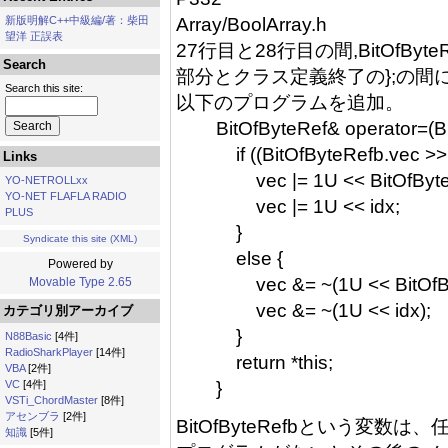
新版明解C++中級編/著：柴田
Array/BoolArray.h
望洋 正誤表
27行目と28行目の間,BitOfByteRe
Search
部分とクラス定義終了の};の間
Search this site:
以下のプログラムを追加。
BitOfByteRef& operator=(BitO
if ((BitOfByteRefb.vec >> Bi
Links
vec |= 1U << BitOfByteRe
YO-NETROLLxx
YO-NET FLAFLA RADIO
vec |= 1U << idx;
PLUS
}
Syndicate this site (XML)
else {
Powered by
vec &= ~(1U << BitOfByte
Movable Type 2.65
vec &= ~(1U << idx);
カテゴリ別アーカイブ
}
N88Basic
[4件]
RadioSharkPlayer
[14件]
return *this;
VBA
[2件]
VC
[4件]
}
VSTi_ChordMaster
[8件]
アセンブラ
[2件]
BitOfByteRefbという変
知識
[5件]