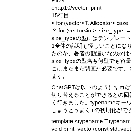
P374
chap10/vector_print
15行目
× for (vector<T, Allocator>::size_t
？ for (vector<int>::size_type i = 0
size_typeの型にはテンプレー
1全体の説明も怪しいことにな
たのか、著者の勘違いなのかは不
size_typeの型名も何型で
こはまだまだ調査が必要です。あ
ます。
ChatGPTは以下のようにすれば
切り替えることができるとの回
く行きました。typenameキ
しまうとうまく i の初期化が
template <typename T,typename
void print_vector(const std::vec