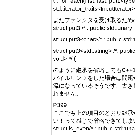
〇 for_each(first, last, put1<ty
std::iterator_traits<InputIterator
またファンクタを受け取るため
struct put3 /* : public std::unar
struct put3<char>/* : public std
struct put3<std::string> /*: publ
void> */ {
のように継承を省略してもC++
パイルリンクをした場合は問題
流になっているそうです。古き
れません。
P399
ここでも上の項目のとおり継承
い！って感じで省略できてしま
struct is_even/* : public std::u