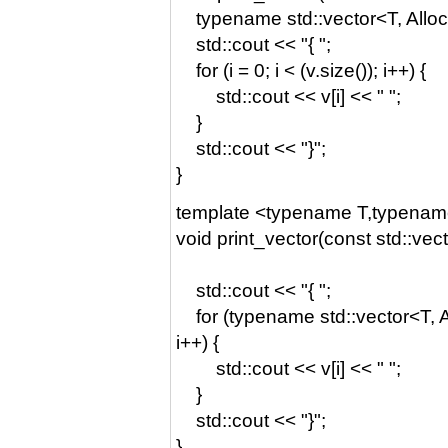
typename std::vector<T, Allocat
std::cout << "{ ";
for (i = 0; i < (v.size()); i++) {
std::cout << v[i] << " ";
}
std::cout << "}";
}
template <typename T,typename
void print_vector(const std::vec
std::cout << "{ ";
for (typename std::vector<T, Allo
i++) {
std::cout << v[i] << " ";
}
std::cout << "}";
}